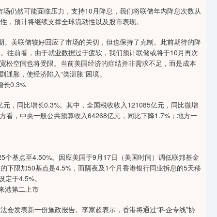
市场仍然可能面临压力，支持10月降息，我们将联储年内降息次数从
韧性，预计将继续支撑全球流动性以及股市表现。
预期。美联储较好回应了市场的关切，但也保持了克制。此前期待的降
歧。往前看，由于就业数据过于疲软，我们预计联储或将于10月再次
宽松空间也将受限。当前美国经济的症结并非需求不足，而是成本
剧通胀，使经济陷入“类滞胀”困境。
长0.3%
亿元，同比增长0.3%。其中，全国税收收入121085亿元，同比微增
和地方看，中央一般公共预算收入64268亿元，同比下降1.7%；地方一
5个基点至4.50%。因应美国于9月17日（美国时间）调低联邦基金
下限加50基点是4.5%，而隔夜及1个月香港银行同业拆息的5天移
定于4.5%。
来港第二上市
法会发表新一份施政报告。李家超表示，香港将通过“科企专线”协