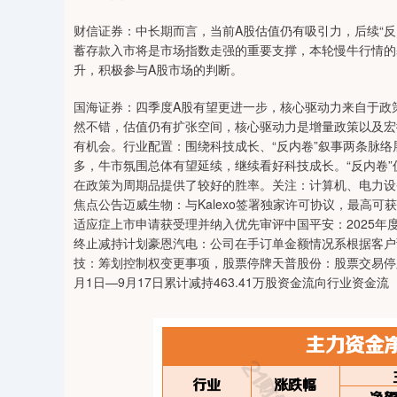
财信证券：中长期而言，当前A股估值仍有吸引力，后续“反
蓄存款入市将是市场指数走强的重要支撑，本轮慢牛行情的
升，积极参与A股市场的判断。
国海证券：四季度A股有望更进一步，核心驱动力来自于政
然不错，估值仍有扩张空间，核心驱动力是增量政策以及宏
有机会。行业配置：围绕科技成长、“反内卷”叙事两条脉
多，牛市氛围总体有望延续，继续看好科技成长。“反内卷”
在政策为周期品提供了较好的胜率。关注：计算机、电力设
焦点公告迈威生物：与Kalexo签署独家许可协议，最高
适应症上市申请获受理并纳入优先审评中国平安：2025
终止减持计划豪恩汽电：公司在手订单金额情况系根据客户
技：筹划控制权变更事项，股票停牌天普股份：股票交易停
月1日—9月17日累计减持463.41万股资金流向行业资金流