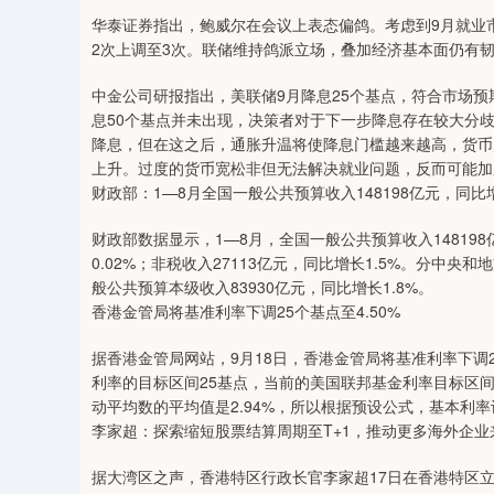
华泰证券指出，鲍威尔在会议上表态偏鸽。考虑到9月就业
2次上调至3次。联储维持鸽派立场，叠加经济基本面仍有
中金公司研报指出，美联储9月降息25个基点，符合市场
息50个基点并未出现，决策者对于下一步降息存在较大分
降息，但在这之后，通胀升温将使降息门槛越来越高，货币
上升。过度的货币宽松非但无法解决就业问题，反而可能加
财政部：1—8月全国一般公共预算收入148198亿元，同比增
财政部数据显示，1—8月，全国一般公共预算收入148198
0.02%；非税收入27113亿元，同比增长1.5%。分中央
般公共预算本级收入83930亿元，同比增长1.8%。
香港金管局将基准利率下调25个基点至4.50%
据香港金管局网站，9月18日，香港金管局将基准利率下调2
利率的目标区间25基点，当前的美国联邦基金利率目标区间的
动平均数的平均值是2.94%，所以根据预设公式，基本利率设
李家超：探索缩短股票结算周期至T+1，推动更多海外企业
据大湾区之声，香港特区行政长官李家超17日在香港特区立