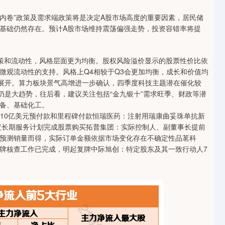
内卷”政策及需求端政策将是决定A股市场高度的重要因素，居民储
基础仍然存在。预计A股市场维持震荡偏强走势，投资容错率将提
策和流动性，风格层面更为均衡。股权风险溢价显示的股票性价比依
微观流动性的支持。风格上Q4相较于Q3会更加均衡，成长和价值均
络展开。算力板块景气高增进一步确认，四季度科技主题潜在催化较
仍是大趋势，往后看，建议关注包括“金九银十”需求旺季、财政等潜
备、基础化工。
可获10亿美元预付款和里程碑付款恒瑞医药：注射用瑞康曲妥珠单抗新
年度长期服务计划完成股票购买拓普集团：实际控制人、副董事长提前
预测销量而得，实际订单金额依据市场变化存在不确定性品茗科
牌核查工作已完成，明起复牌中际旭创：特定股东及其一致行动人7