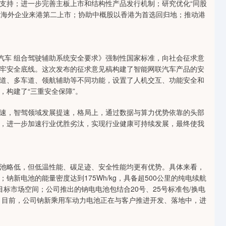
支持；进一步完善主板上市和结构性产品发行机制；研究优化“同股
更多海外企业来港第二上市；协助中概股以香港为首选回归地；推动港
汽车 组合驾驶辅助系统安全要求》强制性国家标准，向社会征求意
牢安全底线。这次发布的征求意见稿构建了智能网联汽车产品的安
道、多车道、领航辅助等不同功能，设置了人机交互、功能安全和
，构建了“三重安全保障”。
速，智驾领域发展提速，格局上，通过数据与算力优势依靠的头部
，进一步加速行业优胜劣汰，实现行业健康可持续发展，最终使我
池略低，但低温性能、碳足迹、安全性能均更有优势。具体来看，
新电池的能量密度达到175Wh/kg，具备超500公里的纯电续航
标市场空间；公司推出的钠电电池包结合20号、25号标准包/换电
。目前，公司钠新乘用车动力电池正在与客户推进开发、落地中，进