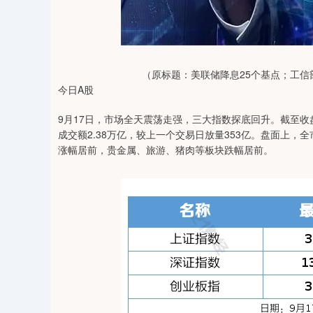
04
深证成指
14311.01
39.68
1.02%
200.89
（原标题：美联储降息25个基点；工
今日A股
9月17日，市场全天震荡走强，三大指数探底回升。截至收盘，
成交额2.38万亿，较上一个交易日放量353亿。盘面上，
涨幅居前，贵金属、旅游、猪肉等板块跌幅居前。