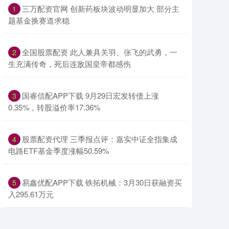
​三万配资官网 创新药板块波动明显加大 部分主
1
题基金换赛道求稳
​全国股票配资 此人兼具关羽、张飞的武勇，一
2
生充满传奇，死后连敌国皇帝都感伤
​国睿信配APP下载 9月29日宏发转债上涨
3
0.35%，转股溢价率17.36%
​股票配资代理 三季报点评：嘉实中证全指集成
4
电路ETF基金季度涨幅50.59%
​易鑫优配APP下载 铁拓机械：3月30日获融资买
5
入295.61万元