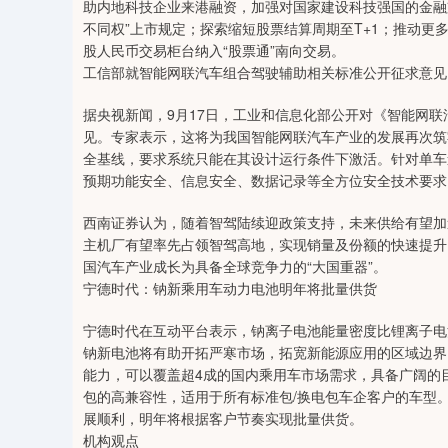
助内地科技企业来港融资，加强对国家建设科技强国的金融
不同权”上市规定；探索缩短股票结算周期至T+1；推动
股人民币交易柜台纳入“股票通”南向交易。
工信部就智能网联汽车组合驾驶辅助相关标准公开征求意见
据央视新闻，9月17日，工业和信息化部公开对《智能网联
见。专家表示，这将为我国智能网联汽车产业的发展再次筑
全基线，要求系统只能在其设计运行条件下激活。针对单车
预期功能安全、信息安全、数据记录等全方位安全技术要求
西南证券认为，随着智驾陆续迎政策支持，未来供给有望加
主机厂有望率先占领智驾高地，实现销量及份额的快速提升
国汽车产业成长为具备全球竞争力的“大国重器”。
宁德时代：钠新乘用车动力电池明年将批量供货
宁德时代在互动平台表示，钠离子电池能量密度比锂离子电
钠新电池将有助开拓严寒市场，拓宽新能源应用的区域边界；钠
能力，可以覆盖超4成的国内乘用车市场需求，具备广阔的目
包的高兼容性，适用于所有标准包/换电包车企客户的车型
展顺利，明年将根据客户节奏实现批量供货。
机构观点