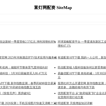
富灯网配资 SiteMap
恒达新材一季度营收2.57亿元 净利润增长89%
环球策略配资平台 一季度浦东新区工业机
增长67.1%
官网 2025年河南酒店IPTV技术应用与服务推
有道配资APP下载 我的一人公司，新
网 机构：储能环节整体景气度持续向好
民信配资端 A股科技板块何以更受青
禧科技：3月30日获融资买入86.47万元
易鑫优配APP下载 铁拓机械：3月30日获
元
APP下载 新华指数监测：春季药材种苗交易开
股票杠杆怎么开通官网 新华指数监测
十大晋药”中药材价格指数五涨五跌
潞党参、连翘价格均有所下跌
影《惊蛰无声》票房破9亿
优胜配资平台 从“政府端菜”到“企业点
化营商环境行动方案
下载 2026实测｜手机压缩图片快速又清晰？3款
明道配资 天线增益知识详解