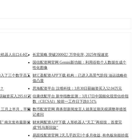
器人出口4.4亿,
长宏策略 突破2000亿! 万华化学, 2025年报速览
国信配资网官网 Gemini新功能：利用谷歌个人数据生成个
性化图像
加入了三个数字员工
财汇盈配资APP下载 机构：已进入高景气阶段 油运战略价
值凸显
睐？
思海配资平台 汉维科技：3月30日获融资买入52.04万元
融资买入295.61万
信康优配平台 新华指数监测：3月17日中国能化现货估价指
数（CECSAI）较前一工作日下跌0.51%
：三月上半月，平顺
数币配资官网 商务部新闻发言人就美近期关税调整举措答
记者问
菜” 南京发布最新优
财米网配资APP下载 人形机器人“天工”再炫技，首度完
成“托马斯回旋”
易跟投配资官网 2天几乎跌完1个多月收益, 有色板块能抄底