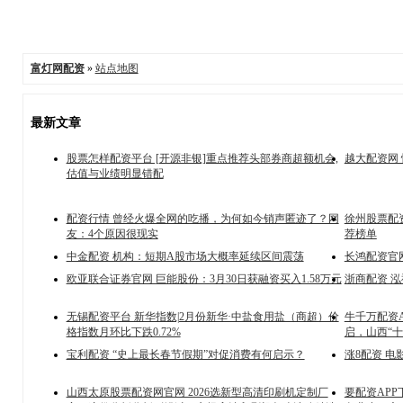
富灯网配资
»
站点地图
最新文章
股票怎样配资平台 [开源非银]重点推荐头部券商超额机会,
越大配资网 
估值与业绩明显错配
配资行情 曾经火爆全网的吃播，为何如今销声匿迹了？网
徐州股票配资
友：4个原因很现实
荐榜单
中金配资 机构：短期A股市场大概率延续区间震荡
长鸿配资官
欧亚联合证券官网 巨能股份：3月30日获融资买入1.58万元
浙商配资 泓
无锡配资平台 新华指数|2月份新华·中盐食用盐（商超）价
牛千万配资
格指数月环比下跌0.72%
启，山西“
宝利配资 “史上最长春节假期”对促消费有何启示？
涨8配资 电
山西太原股票配资网官网 2026选新型高清印刷机定制厂
要配资APP