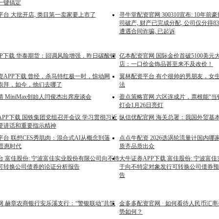
一键搞定
平台 大批开店, 类目第一卖家要上市了
寻牛堂配资官网 300310宣布: 10年
司破产, 财产已完成分配, 公司仅分得8
遭遇合同诈骗, 已起诉
PP下载 华泰期货：回调风险增强，昨日碳酸锂
亿本配资官网 国际金价首破5100美
店：一口价金饰品甚至来不及改价！
资APP下载 曾经，杀马特红极一时，惊动网
翼林配资平台 有个很帅的男朋友，女
崇拜，如今，他们去哪了
法
 MiniMax创始人闫俊杰出席座谈会
盈点策略官网 六区连成片，票根能“当钱
灯会1月26日亮灯
APP下载 国铁集团党组召开会议 学习贯彻习近
纵信优配官网 海关总署：我国外贸基
要讲话和重要指示精神
台 联想CES秀肌肉：混合式AI从概念到落
点点牛配资 2026选涡轮流量计国内
I普惠时代
质齐品质出众
台 富佳股份: 宁波富佳实业股份有限公司向不特
大牛证券APP下载 富佳股份: 宁波富
可转换公司债券的论证分析报告
于向不特定对象发行可转换公司债券预
告
网 赫章农商银行安乐溪支行：“警银联动”共筑
金多多配资官网 · 如何看待人民币汇
势如何？