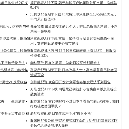
每日抛售46.2亿卢
德旺配资APP下载 韩元与印度卢比领涨外汇市场，涨幅达
0.51%
汇操盘配资APP下载 印尼盾汇率承压跌至16750兑1美元，
年内累计贬值4%
好莱坞，这神性与灵
鼎茂策略 最欣赏樱木的几个人：鞋店老板独具慧眼，小迷
弟彦一是铁粉
联新能源汽车，推动研
玖富配资APP下载 重庆：加快引入AI导购等智能原生应
用，支撑国际消费中心城市建设
上涨0.81%，转股溢
股票配资排名官网 12月10日福能转债上涨1.33%，转股溢
价率41.33%
见不得孩子快乐？
华林证券 现在的教育，做老师和家长都很难！
腊岛洪水和山体滑坡
富深所配资APP下载 日本政界人士：高市早苗应尽快撤回
错误言论
“勇士-9”反恐联合
创和融配资 联合国开发计划署发布银发经济系列报告
万隆优配APP下载 内塔尼亚胡就所涉贪腐案向以总统提交
赦免请求
武勇，一生充满传
股券通配资 古代朝鲜打不过日本？看高句丽2次跨海，如何
打残强敌倭国军队？
率升至17年高位 财
豪配投资配资 LPR连续六个月“按兵不动”
股米网配资公司 交易所规范ETF命名：明年3月31日起ETF
必须包含基金管理人简称