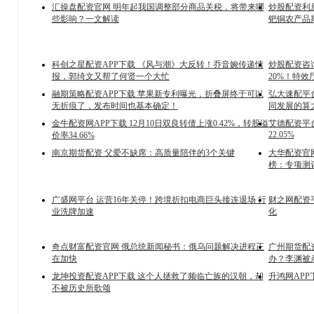
汇操盘配资官网 明年起我国调整部分商品关税，将带来哪
炒股配资利
些影响？一文解读
钯铜农产品期货
科创之星配资APP下载 《风与潮》大反转！乔音婉传递情
炒股配资咨询
报，郭绮文又帮了何贤一个大忙
20%！特
融期策略配资APP下载 苹果新专利曝光，折叠屏终于可以
弘大速配平
无折痕了，发布时间也基本确定！
同发展的算
金牛配资网APP下载 12月10日双良转债上涨0.42%，转股溢
艾德配资平台
22.05%
价率34.66%
南京期货配资 父爱不缺席：高质量陪伴的3个关键
大华配资官网
榜：专项测
广盛网平台 运营16年关停！跨境折扣电商巨头接连退场 行
财之网配资平
业洗牌加速
化
奇点财富配资官网 俄总统新闻秘书：俄乌问题解决进程正
广州期货配
在加快
办？李渊被
龙坤投资配资APP下载 这个人拯救了频临亡族的汉朝，却
升鸿网APP
不被历史所歌颂