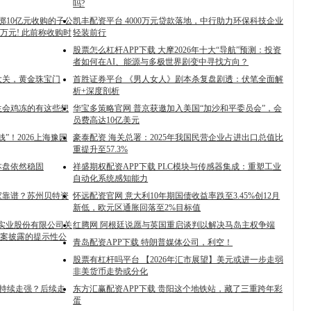
吗?
前豪掷10亿元收购的子公
凯丰配资平台 4000万元贷款落地，中行助力环保科技企业
3万元! 此前称收购时
轻装前行
股票怎么杠杆APP下载 大摩2026年十大“导航”预测：投资
者如何在AI、能源与多极世界剧变中寻找方向？
元大关，黄金珠宝门
首胜证券平台 《男人女人》剧本杀复盘剧透：伏笔全面解
析+深度剖析
生会鸡冻的有这些想
华宝多策略官网 普京获邀加入美国“加沙和平委员会”，会
员费高达10亿美元
”！2026上海豫园
豪泰配资 海关总署：2025年我国民营企业占进出口总值比
重提升至57.3%
本盘依然稳固
祥盛期权配资APP下载 PLC模块与传感器集成：重塑工业
自动化系统感知能力
哪家靠谱？苏州贝特资
怀远配资官网 意大利10年期国债收益率跌至3.45%创12月
新低，欧元区通胀回落至2%目标值
佳实业股份有限公司关
红腾网 阿根廷说愿与英国重启谈判以解决马岛主权争端
案披露的提示性公
青岛配资APP下载 特朗普媒体公司，利空！
股票有杠杆吗平台 【2026年汇市展望】美元或进一步走弱
非美货币走势或分化
率持续走强？后续走
东方汇赢配资APP下载 贵阳这个地铁站，藏了三重跨年彩
蛋