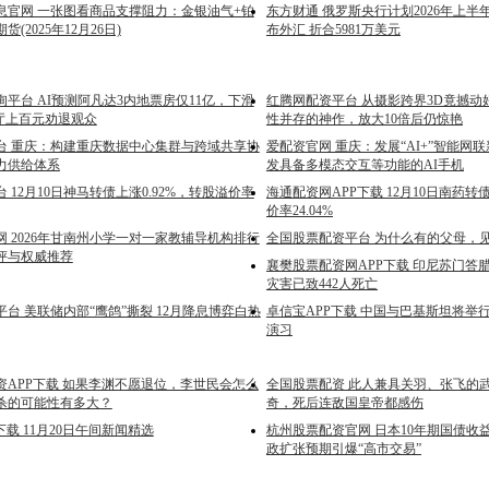
息官网 一张图看商品支撑阻力：金银油气+铂
东方财通 俄罗斯央行计划2026年上半年
(2025年12月26日)
布外汇 折合5981万美元
平台 AI预测阿凡达3内地票房仅11亿，下滑
红腾网配资平台 从摄影跨界3D竟撼动
效厅上百元劝退观众
性并存的神作，放大10倍后仍惊艳
台 重庆：构建重庆数据中心集群与跨域共享协
爱配资官网 重庆：发展“AI+”智能网
力供给体系
发具备多模态交互等功能的AI手机
 12月10日神马转债上涨0.92%，转股溢价率
海通配资网APP下载 12月10日南药转债
价率24.04%
 2026年甘南州小学一对一家教辅导机构排行
全国股票配资平台 为什么有的父母，
评与权威推荐
襄樊股票配资网APP下载 印尼苏门答
灾害已致442人死亡
台 美联储内部“鹰鸽”撕裂 12月降息博弈白热
卓信宝APP下载 中国与巴基斯坦将举行
演习
资APP下载 如果李渊不愿退位，李世民会怎么
全国股票配资 此人兼具关羽、张飞的
杀的可能性有多大？
奇，死后连敌国皇帝都感伤
下载 11月20日午间新闻精选
杭州股票配资官网 日本10年期国债收益
政扩张预期引爆“高市交易”