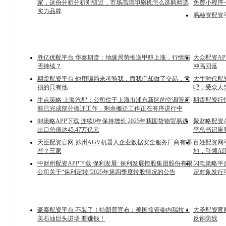
家，这份分析分析别错过，市场高清印刷机怎么选购精选
免费小程序
实力品牌
易融资配资
胜亿优配平台 华泰期货：地缘局势推送甲醇上涨，行情能
大众配资A
否持续？
冲高回落
期货配资平台 他用骗局来考验我，而我们却做了交易，亏
大牛时代配
损的只有他
吧，受众人
牛点策略 上海汽配：公司位于上海市浦东新区的空调管产
期货配资行情
能已完成部分搬迁工作，剩余搬迁工作正在有序进行中
98策略APP下载 连续9年保持增长 2025年我国货物贸易进
聚财略配资
出口总值达45.47万亿元
平总书记重
天臣配资官网 苏州AGV机器人企业数据安全服务厂商有哪
百姓配资网平
些？三家
地，引领A
中财所配资APP下载 保利发展: 保利发展控股集团股份有限
闪电策略平
公司关于“保利定转”2025年第四季度转股情况的公告
定对象发行
豪泰配资平台 不装了！特朗普宣布：美国接管委内瑞拉！
大圣配资官
美石油巨头进场 要赚钱！
反诈防线