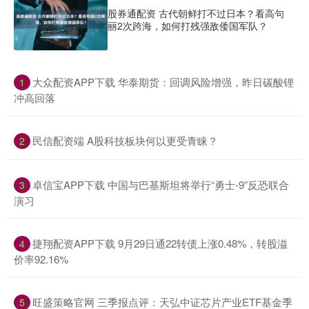
股券通配资 古代朝鲜打不过日本？看高句
丽2次跨海，如何打残强敌倭国军队？
​大众配资APP下载 华泰期货：回调风险增强，昨日碳酸锂
1
冲高回落
​民信配资端 A股科技板块何以更受青睐？
2
​卓信宝APP下载 中国与巴基斯坦将举行“勇士-9”反恐联合
3
演习
​捷翔配资APP下载 9月29日通22转债上涨0.48%，转股溢
4
价率92.16%
​旺盛策略官网 三季报点评：天弘中证芯片产业ETF基金季
5