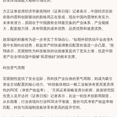
好发挥我国超大规模市场优势。
方正证券首席经济学家燕翔对《证券日报》记者表示，中国经济目前
依靠内需和创新驱动的新格局正在形成，现在中国内需增长有实力、
未来有潜力，原因在于中国拥有全球最完备的产业体系，产业规模
大，配套能力强，具有明显的成本优势、品类优势和速度优势。
政策端的积极有为进一步夯实了市场信心。“短期外部扰动不会改变A
股中长期向好趋势，权益资产经快速调整后配置价值进一步凸显。”燕
翔表示，宏观韧性为科技板块的估值修复提供了坚实土壤，也是中国
资产在全球动荡中能够“风景独好”的根本支撑。
科技景气突围
宏观韧性提供了安全边际，而科技产业自身的景气周期，则成为吸引
资金主动配置的核心动力。“科技板块相比一般工业板块有更高更具弹
性的ROE（净资产收益率）。”天风证券策略首席分析师、政策研究院
负责人吴开达对《证券日报》记者表示，在这一轮技术创新周期里，
从长期看，行业表现向行业ROE水平靠拢，股价与其净资产收益率相
匹配，科技与高端制造板块享有更高的提升空间。