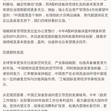
利驱动、确定性驱动”切换，而A股科技板块凭借扎实的基本面支撑，
有望在业绩期获得更多关注。例如，瑞士百达资产管理在4月份展望中
提到：“中国股票是个例外，在强劲的大宗商品储备、替代能源供应充
足以及政策支持下，我们仍维持看好立场。”
瑞银财富管理投资总监办公室预计，今年A股科技板块盈利增速有望
达到20%至25%，并且政策层面积极支持AI发展和科技创新，随着市
场情绪及基本面改善，盈利、估值和仓位有望逐步回升。
宏观韧性筑底
全球资本更加关注政策空间充足、产业基础稳固、估值具备修复潜力
的市场。“中国维持适度宽松的货币环境，同时财政政策更加积极，二
者协同发力，汇率整体保持稳定，中国资产在全球高波动环境中展现
出一定的修复空间与分散风险作用。”工银国际首席经济学家程实表
示。
从宏观层面看，中国正加速形成内需主导型的发展格局。今年《政府
工作报告》在部署2026年政府工作任务时提到：着力建设强大国内市
场。坚持内需主导，统筹促消费和扩投资，拓展内需增长新空间，更