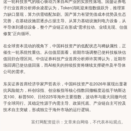
这一轮科技景气的核心驱动力来自AI产业的实质性落地。国盛证券电
子行业首席分析师佘凌星认为，Token消耗迎来指数级跃升，推理算
力缺口显现，算力供需错配加剧。国产算力有望凭借成本优势及生态
完善，在基础设施层逐步占据主导。从算力基础设施到电力设备，从
半导体到通信设备，整个产业链正在形成“需求拉动、业绩兑现、估值
修复”正向循环。
在全球资本流动的视角下，中国科技资产的低配状态与稀缺属性，正
催生一轮系统性重估。从估值层面看，前期市场调整已使科技板块估
值回归合理区间。中信证券科技产业首席分析师许英博认为，近期市
场回调已使估值回落，而AI相关的持续投资将继续支撑硬件及半导体
公司的需求。
东吴证券首席经济学家芦哲表示，中国科技资产在2026年展现出显著
抗风险能力，科创综指、创业板指等核心指数回撤幅度远低于纳斯达
克100、标普500、日经225等海外主要指数，波动率与最大回撤均优
于全球同行。其稳定性源于内需主导、政策托底、产业链自主可控及
技术自主突破，形成独立于海外市场的运行逻辑。
富灯网配资提示：文章来自网络，不代表本站观点。