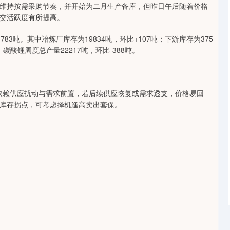
维持按需采购节奏，并开始为二月生产备库，但昨日午后随着价格
交活跃度有所提高。
83吨。其中冶炼厂库存为19834吨，环比+107吨；下游库存为375
吨。碳酸锂周度总产量22217吨，环比-388吨。
依赖供应扰动与需求前置，若后续供应恢复或需求透支，价格易回
库存拐点，可考虑择机逢高卖出套保。