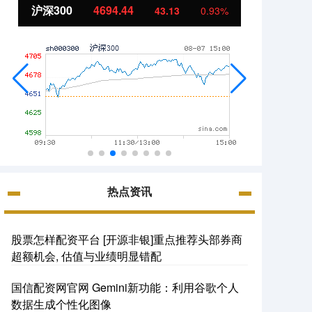
北证50
1134.24
创业
11.37
1.01%
热点资讯
股票怎样配资平台 [开源非银]重点推荐头部券商
超额机会, 估值与业绩明显错配
国信配资网官网 Gemini新功能：利用谷歌个人
数据生成个性化图像