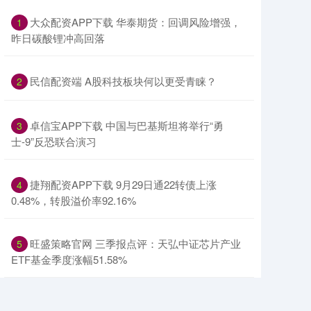
​大众配资APP下载 华泰期货：回调风险增强，
1
昨日碳酸锂冲高回落
​民信配资端 A股科技板块何以更受青睐？
2
​卓信宝APP下载 中国与巴基斯坦将举行“勇
3
士-9”反恐联合演习
​捷翔配资APP下载 9月29日通22转债上涨
4
0.48%，转股溢价率92.16%
​旺盛策略官网 三季报点评：天弘中证芯片产业
5
ETF基金季度涨幅51.58%