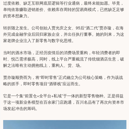
过度依赖、缺乏互联网底层逻辑等行业通病，最终未能如愿。毕竟，
单纯依靠赚取进销差价、依赖库存周转的贸易商模式，已然缺乏足够
的资本想象力。
转折随之发生。公司创始人贾光庆之女、95后“酒二代”贾亦璇，在海
外完成金融学业后回归家族企业，并出任执行董事。她的到来，为这
家老牌企业注入了新零售与数字化思维。
当时的酒水市场，正经历疫情后的消费场景重构，年轻消费者的即
时、悦己需求极高，同时，线上平台严重截流了传统烟酒店生意，破
解之法唯有主动拥抱线上，重构人、货、场。
贾亦璇顺势而为，将“即时零售”正式确立为公司核心策略，作为该战
略的抓手，即时零售项目“酒驿栈”应运而生。
它是一个集“前置仓+全平台+私域”于一体的新型零售物种。正是得益
于这一项新业务模型在百余家门店跑通，百川名品有了再次向资本市
场发起冲击的筹码。