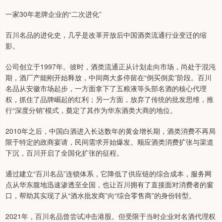
一家30年老牌企业的“二次进化”
百川名品的进化史，几乎是改革开放后中国酒类流通行业变迁的缩
影。
公司创立于1997年。彼时，酒类流通正从计划走向市场，尚处于混沌
期，酒厂产能刚开始释放，中间商大多停留在“倒买倒卖”阶段。百川
名品从安徽市场起步，一方面拿下了五粮液等头部名酒的核心代理
权，抓住了品牌崛起的红利；另一方面，放弃了传统的批发思维，推
行“深度分销”模式，奠定了其作为华东酒类大商的地位。
2010年之后，中国白酒进入长达数年的黄金增长期，酒类消费不再局
限于特定的政商宴请，民间需求开始爆发。顺应酒类消费扩张与渠道
下沉，百川开启了全国化扩张的征程。
通过建立“百川名品”连锁体系，它降低了供应链的综合成本，服务网
点从华东腹地迅速渗透至全国，也让百川拥有了直接面对消费者的窗
口，帮助其实现了从“酒水批发商”向“综合零售商”的身份转型。
2021年，百川名品曾尝试冲击港股。但受限于当时企业对名酒代理权