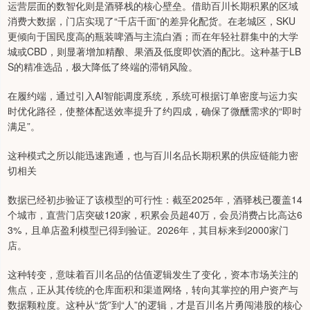
运营层面的数智化则是酒驿栈的核心壁垒。借助百川长期积累的区域
消费大数据，门店实现了“千店千面”的差异化配货。在老城区，SKU
更倾向于国民度高的瓶装啤酒与主流白酒；而在年轻社群集中的大学
城或CBD，则显著增加精酿、果酒及低度即饮酒的配比。这种基于LB
S的精准选品，极大降低了终端的滞销风险。
在履约端，通过引入AI智能调度系统，系统可根据订单密度与运力实
时优化路径，使整体配送效率提升了约四成，确保了微醺需求的“即时
满足”。
这种模式之所以能迅速跑通，也与百川名品长期积累的供应链能力密
切相关
数据已经初步验证了该模型的可行性：截至2025年，酒驿栈已覆盖14
个城市，直营门店突破120家，积累会员超40万，会员消费占比高达6
3%，且单店盈利模型已得到验证。2026年，其目标来到2000家门
店。
这种转变，意味着百川名品的估值逻辑发生了变化，资本市场关注的
焦点，正从其传统的仓库面积和渠道网络，转向其掌控的用户资产与
数据颗粒度。这种从“货”到“人”的逻辑，才是百川名片勇闯港股的核心