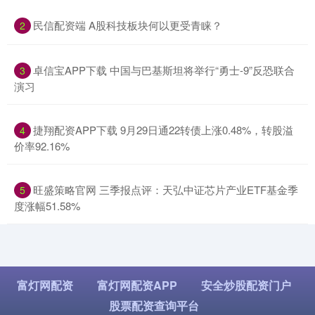
​民信配资端 A股科技板块何以更受青睐？
2
​卓信宝APP下载 中国与巴基斯坦将举行“勇士-9”反恐联合
3
演习
​捷翔配资APP下载 9月29日通22转债上涨0.48%，转股溢
4
价率92.16%
​旺盛策略官网 三季报点评：天弘中证芯片产业ETF基金季
5
度涨幅51.58%
富灯网配资
富灯网配资APP
安全炒股配资门户
股票配资查询平台