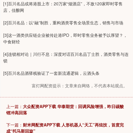
[1]百川名品或将港股上市：20万家“烟酒店”，不敌120家即时零售
店，佳酿网
[2]百川名品：以“融”制胜，重构酒类零售全场景生态，销售与市场
[3]这一酒类供应链企业被传赴港IPO，即时零售业务被予以厚望？，
中食财经
[4]连锁相对论｜川行不息：深度对话百川名品丁士胜，酒类零售与连
锁
[5]百川名品酒驿栈验证了一套新流通逻辑，云酒头条
富灯网配资提示：文章来自网络，不代表本站观点。
上一篇：
大众配资APP下载 华泰期货：回调风险增强，昨日碳酸
锂冲高回落
下一篇：
财米网配资APP下载 人形机器人“天工”再炫技，首度完
成“托马斯回旋”