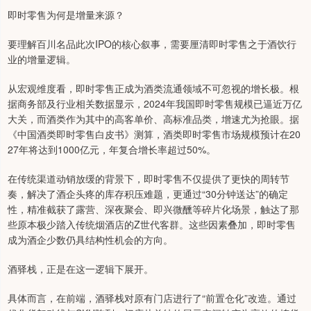
即时零售为何是增量来源？
要理解百川名品此次IPO的核心叙事，需要厘清即时零售之于酒饮行
业的增量逻辑。
从宏观维度看，即时零售正成为酒类流通领域不可忽视的增长极。根
据商务部及行业相关数据显示，2024年我国即时零售规模已逼近万亿
大关，而酒类作为其中的高客单价、高标准品类，增速尤为抢眼。据
《中国酒类即时零售白皮书》测算，酒类即时零售市场规模预计在20
27年将达到1000亿元，年复合增长率超过50%。
在传统渠道动销放缓的背景下，即时零售不仅提供了更快的周转节
奏，解决了酒企头疼的库存积压难题，更通过“30分钟送达”的确定
性，精准截获了露营、深夜聚会、即兴微醺等碎片化场景，触达了那
些原本极少踏入传统烟酒店的Z世代客群。这些因素叠加，即时零售
成为酒企少数仍具结构性机会的方向。
酒驿栈，正是在这一逻辑下展开。
具体而言，在前端，酒驿栈对原有门店进行了“前置仓化”改造。通过