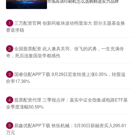
市场高清印刷机怎么选购精选实力品牌
​三万配资官网 创新药板块波动明显加大 部分主题基金换
1
赛道求稳
​全国股票配资 此人兼具关羽、张飞的武勇，一生充满传
2
奇，死后连敌国皇帝都感伤
​国睿信配APP下载 9月29日宏发转债上涨0.35%，转股溢
3
价率17.36%
​股票配资代理 三季报点评：嘉实中证全指集成电路ETF基
4
金季度涨幅50.59%
​易鑫优配APP下载 铁拓机械：3月30日获融资买入295.61
5
万元