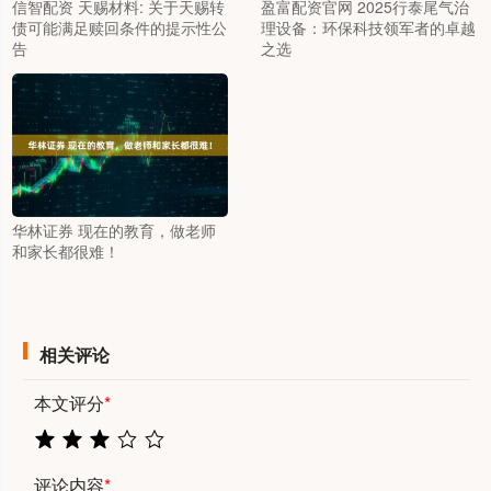
信智配资 天赐材料: 关于天赐转
盈富配资官网 2025行泰尾气治
债可能满足赎回条件的提示性公
理设备：环保科技领军者的卓越
告
之选
华林证券 现在的教育，做老师
和家长都很难！
相关评论
本文评分
*
评论内容
*