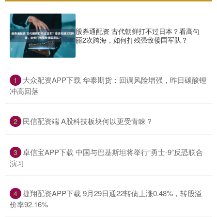
股券通配资 古代朝鲜打不过日本？看高句
丽2次跨海，如何打残强敌倭国军队？
​大众配资APP下载 华泰期货：回调风险增强，昨日碳酸锂
1
冲高回落
​民信配资端 A股科技板块何以更受青睐？
2
​卓信宝APP下载 中国与巴基斯坦将举行“勇士-9”反恐联合
3
演习
​捷翔配资APP下载 9月29日通22转债上涨0.48%，转股溢
4
价率92.16%