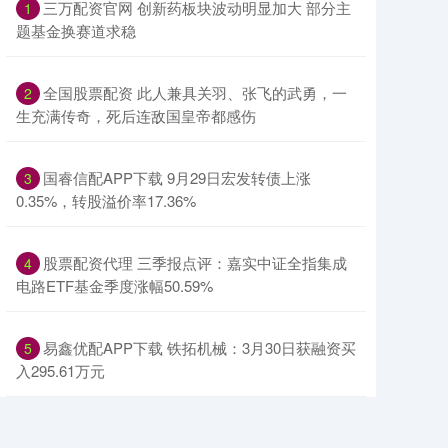
​三万配资官网 创新药板块波动明显加大 部分主
1
题基金换赛道求稳
​全国股票配资 此人兼具关羽、张飞的武勇，一
2
生充满传奇，死后连敌国皇帝都感伤
​国睿信配APP下载 9月29日宏发转债上涨
3
0.35%，转股溢价率17.36%
​股票配资代理 三季报点评：嘉实中证全指集成
4
电路ETF基金季度涨幅50.59%
​易鑫优配APP下载 铁拓机械：3月30日获融资买
5
入295.61万元