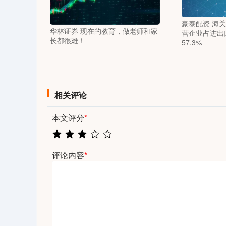
豪泰配资 海关
华林证券 现在的教育，做老师和家
营企业占进出
长都很难！
57.3%
相关评论
本文评分
*
评论内容
*