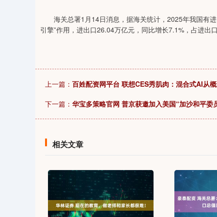
32
深证成指
14343.98
24.96
0.64%
233.86
海关总署1月14日消息，据海关统计，2025年我国有进
引擎”作用，进出口26.04万亿元，同比增长7.1%，占进出
上一篇：
百姓配资网平台 联想CES秀肌肉：混合式AI从
下一篇：
华宝多策略官网 普京获邀加入美国“加沙和平委员
相关文章