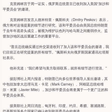
克里姆林宫于周一证实，俄罗斯总统普京已收到加入美国“加沙和
平委员会”的邀请。
克里姆林宫发言人德米特里・佩斯科夫（Dmitry Peskov）表示，
俄方将对这项提案的细节进行研究。该和平委员会由美国总统特朗普
于去年年底牵头成立，被视为维护以色列与哈马斯之间脆弱停火、监
督加沙地区战后重建工作的重要平台。
“普京总统确实通过外交渠道收到了加入该和平委员会的邀请，我
们目前正在研究提案的所有细节。”佩斯科夫向俄罗斯国家通讯社塔斯
社表示。
他补充道：“我们希望与美方取得联系，就所有细节进行澄清。”
据彭博社上周六报道，特朗普已向多位世界领导人发出邀请，其
中包括加拿大总理马克・卡尼（Mark Carney）、阿根廷总统哈维
尔・米莱（Javier Milei），加沙和平委员会将隶属于一个更广泛的和
平委员会体系。
据美联社上周日消息，匈牙利、印度、约旦、希腊、塞浦路斯、
巴基斯坦等多个国家已确认收到和平委员会的邀请。