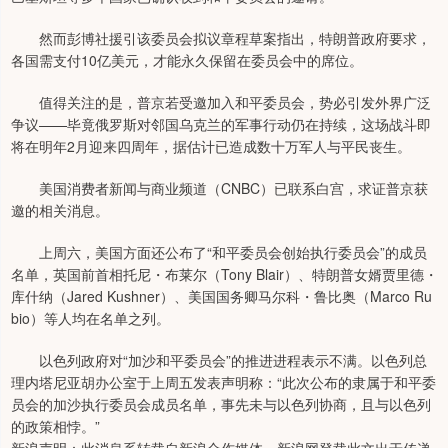
然而彭博社援引该委员会拟议章程草案指出，特朗普政府要求，
各国需支付10亿美元，才能永久保留在委员会中的席位。
值得关注的是，普京若受邀加入和平委员会，势必引发外界广泛
争议——毕竟俄罗斯对邻国乌克兰的军事行动仍在持续，这场战斗即
将在明年2月迎来四周年，据估计已造成数十万军人与平民丧生。
美国消费者新闻与商业频道（CNBC）已联系白宫，求证普京获
邀的相关消息。
上周六，美国方面还公布了“和平委员会创始执行委员会”的成员
名单，英国前首相托尼・布莱尔（Tony Blair）、特朗普女婿贾里德・
库什纳（Jared Kushner）、美国国务卿马尔科・鲁比奥（Marco Ru
bio）等人均在名单之列。
以色列政府对“加沙和平委员会”的推进进程表示不满。以色列总
理内塔尼亚胡办公室于上周五发表声明称：“此次公布的隶属于和平委
员会的加沙执行委员会成员名单，事先未与以色列协商，且与以色列
的政策相悖。”