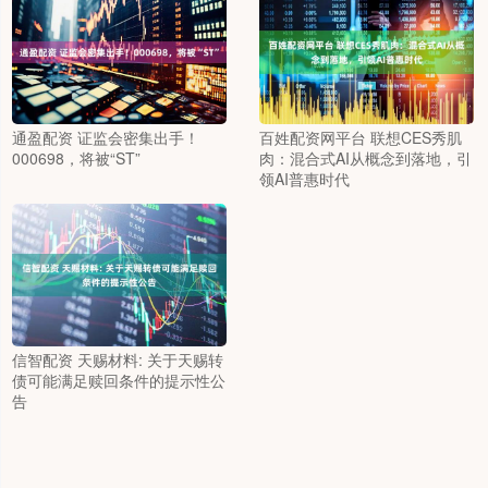
通盈配资 证监会密集出手！
百姓配资网平台 联想CES秀肌
000698，将被“ST”
肉：混合式AI从概念到落地，引
领AI普惠时代
信智配资 天赐材料: 关于天赐转
债可能满足赎回条件的提示性公
告