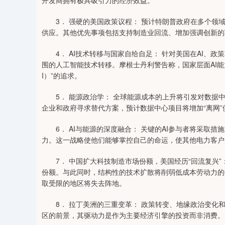
开发商拥有极具吸引力的经济效益。
3． 强硬的美国政策议程： 预计特朗普政府在多个领域
供应。其他优先事项包括支持制造业回流、增加强调创新的
4． AI技术转移与国家自给自足： 针对美国在AI、政
围的人工智能技术转移。摩根士丹利警告称，国家层面AI能
I）”的追求。
5． 能源政治学： 全球能源成本的上升将引发对数据中
企业和政府寻求替代方案，预计数据中心项目将增加“离网”
6． AI与能源的深度融合： 关键的AI参与者将采取措
力。这一战略使他们能够掌控自己的命运，使其他电力客户免
7． 中国扩大科技制造市场份额，美国经历“回流复兴”
份额。与此同时，结构性的技术扩散将削弱低成本劳动力的
取受限的地区将失去阵地。
8． 拉丁美洲的三重变革： 政策转变、地缘政治变化和
区的前景，其驱动力是作为主要经济引擎的投资而非消费。