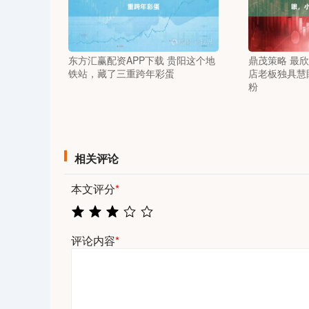
东方汇赢配资APP下载 贵阳这个地
鼎茂策略 最
铁站，藏了三重跨年彩蛋
店老板独具慧
粉
相关评论
本文评分
*
评论内容
*