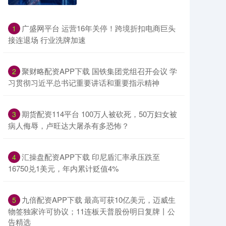
​广盛网平台 运营16年关停！跨境折扣电商巨头
1
接连退场 行业洗牌加速
​聚财略配资APP下载 国铁集团党组召开会议 学
2
习贯彻习近平总书记重要讲话和重要指示精神
​期货配资114平台 100万人被砍死，50万妇女被
3
病人侮辱，卢旺达大屠杀有多恐怖？
​汇操盘配资APP下载 印尼盾汇率承压跌至
4
16750兑1美元，年内累计贬值4%
​九倍配资APP下载 最高可获10亿美元，迈威生
5
物签独家许可协议；11连板天普股份明日复牌丨公
告精选