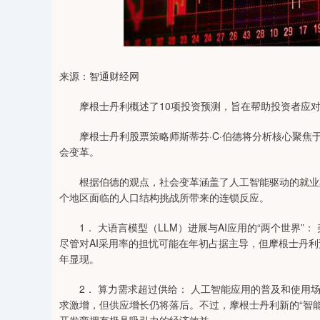
0
上证指数
3919.51
98.20
1.27%
19.16
来源：智通财经网
摩根士丹利概述了10项投资预测，旨在帮助投资者应对该
摩根士丹利股票策略师斯蒂芬·C·伯德将分析核心聚焦于
会变革。
根据伯德的观点，社会变革涵盖了人工智能驱动的就业颠
个地区面临的人口结构挑战所带来的连锁反应。
1． 大语言模型（LLM）进展与AI应用的“两个世界”：
尽管对AI采用率的担忧可能在年初占据主导，但摩根士丹利
年显现。
2． 算力需求超过供给： 人工智能应用的普及和使用场
求激增，但供应增长仍将落后。不过，摩根士丹利新的“智能工厂（In