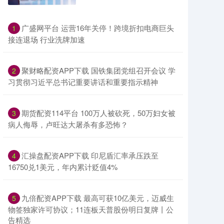
​广盛网平台 运营16年关停！跨境折扣电商巨头
1
接连退场 行业洗牌加速
​聚财略配资APP下载 国铁集团党组召开会议 学
2
习贯彻习近平总书记重要讲话和重要指示精神
​期货配资114平台 100万人被砍死，50万妇女被
3
病人侮辱，卢旺达大屠杀有多恐怖？
​汇操盘配资APP下载 印尼盾汇率承压跌至
4
16750兑1美元，年内累计贬值4%
​九倍配资APP下载 最高可获10亿美元，迈威生
5
物签独家许可协议；11连板天普股份明日复牌丨公
告精选