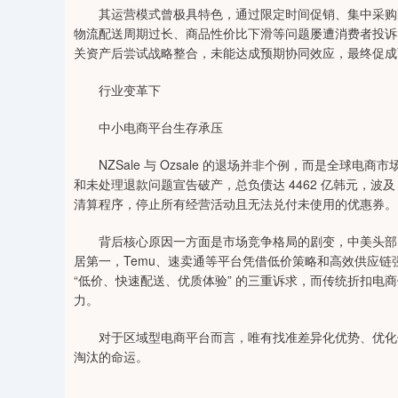
其运营模式曾极具特色，通过限定时间促销、集中采购配
物流配送周期过长、商品性价比下滑等问题屡遭消费者投诉，用户体验
关资产后尝试战略整合，未能达成预期协同效应，最终促成
行业变革下
中小电商平台生存承压
NZSale 与 Ozsale 的退场并非个例，而是全球电商市
和未处理退款问题宣告破产，总负债达 4462 亿韩元，波及 1
清算程序，停止所有经营活动且无法兑付未使用的优惠券。
背后核心原因一方面是市场竞争格局的剧变，中美头部电商平
居第一，Temu、速卖通等平台凭借低价策略和高效供应
“低价、快速配送、优质体验” 的三重诉求，而传统折扣电
力。
对于区域型电商平台而言，唯有找准差异化优势、优化供
淘汰的命运。