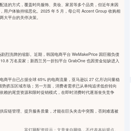
送的方式，覆盖时尚服饰、美妆、家居等多个品类，但近年来因
持续恶化。2025 年 5 月，母公司 Accent Group 收购相
两大平台的关停决策。
场剧烈洗牌的缩影。近期，韩国电商平台 WeMakePrice 因巨额负债
0.8 万名卖家；新西兰另一折扣平台 GrabOne 也因资金短缺进入
台已占据全球 65% 的电商流量，亚马逊以 27 亿月访问量稳
链强势挤压区域市场；另一方面，消费者需求已从单纯追求低价转向
商依赖的尾货资源和限时促销模式，在即时消费时代逐渐丧失竞争
应链管理、提升服务质量，才能在巨头夹击中突围，否则难逃被
富灯网配资提示：文章来自网络，不代表本站观点。