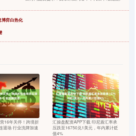
降息博弈白热化
键
运营16年关停！跨境折
汇操盘配资APP下载 印尼盾汇率承
连退场 行业洗牌加速
压跌至16750兑1美元，年内累计贬
值4%