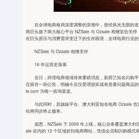
0
上证指数
3940.04
164.40
2.13%
39.68
在全球电商格局深度调整的浪潮中，曾经风光无限的老牌折
商巨头旗下两大核心平台 NZSale 与 Ozsale 相
在巨头挤压与消费需求变迁下的生存困境，全球电商行业的
NZSale 与 Ozsale 相继关停
16 年运营史落幕
近日，跨境电商领域传来重磅消息，新西兰知名闪购平台 N
仅留存一则公告，明确今后仅受理损坏或有质量问题商品的退
le.com 为唯一咨询渠道。
与此同时，其姊妹平台、澳大利亚知名电商 Ozsale 也宣布将
站将同步终止服务。
据悉，NZSale 于 2009 年上线，核心业务覆盖澳大利
ale 在内的 12 个区域折扣电商网站，凭借会员制闪购模