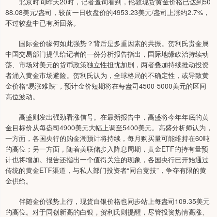
北京时间昨天20时，记者查询看到，伦敦现货黄金价格已达到50
88.08美元/盎司，较前一日收盘价的4953.23美元/盎司上涨约2.7%，
不过较盘中已有所回落。
国际金价缘何如此强势？背后是多重因素的共振。贺利氏贵金属
中国交易部门提供给记者的一份分析报告指出，国际地缘政治持续动
荡、市场对美元的货币政策独立性担忧加剧，两者叠加持续推动投资
者涌入黄金市场避险。贺利氏认为，全球格局的不确定性，或导致黄
金价格“易涨难跌”，预计金价短期将在每盎司4500-5000美元的区间
高位波动。
高盛则发出强劲看涨信号。在最新报告中，高盛将今年年底的黄
金目标价从每盎司4900美元大幅上调至5400美元。高盛分析师认为，
一方面，各国央行的购金潮预计将持续，每月购买量可能维持在60吨
的高位；另一方面，随着美联储步入降息周期，黄金ETF的持有量预
计也将增加。报告还指出一个值得关注的现象，各国央行已开始通过
传统的黄金ETF渠道，与私人部门投资者“同台竞技”，争夺有限的黄
金供给。
伴随金价强势上行，现货白银价格也同步站上每盎司109.35美元
的高位。对于同创新高的白银，贺利氏则提醒，尽管投资热情高涨、