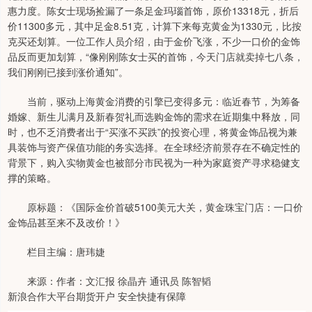
惠力度。陈女士现场捡漏了一条足金玛瑙首饰，原价13318元，折后
价11300多元，其中足金8.51克，计算下来每克黄金为1330元，比按
克买还划算。一位工作人员介绍，由于金价飞涨，不少一口价的金饰
品反而更加划算，“像刚刚陈女士买的首饰，今天门店就卖掉七八条，
我们刚刚已接到涨价通知”。
当前，驱动上海黄金消费的引擎已变得多元：临近春节，为筹备
婚嫁、新生儿满月及新春贺礼而选购金饰的需求在近期集中释放，同
时，也不乏消费者出于“买涨不买跌”的投资心理，将黄金饰品视为兼
具装饰与资产保值功能的务实选择。在全球经济前景存在不确定性的
背景下，购入实物黄金也被部分市民视为一种为家庭资产寻求稳健支
撑的策略。
原标题：《国际金价首破5100美元大关，黄金珠宝门店：一口价
金饰品甚至来不及改价！》
栏目主编：唐玮婕
来源：作者：文汇报 徐晶卉 通讯员 陈智韬
新浪合作大平台期货开户 安全快捷有保障