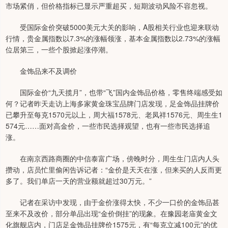
市场紧俏，但价格指标已显示严重超买，短期波动风险不容忽视。
受国际金价突破5000美元大关的影响，A股相关行业也迎来联动
行情，贵金属指数以7.3%的涨幅领涨，基本金属指数以2.73%的涨幅
位居第三，一些个股掀起涨停潮。
金饰品来不及调价
国际金价“九天揽月”，也带“飞”国内金饰品价格，零售终端感受如
何？记者昨天走访上海多家黄金珠宝品牌门店发现，足金饰品挂牌价
已攀升至每克1570元以上，周大福1578元、老凤祥1576元、周生生1
574元……面对高金价，一些市民选择观望，也有一些市民选择追
涨。
在南京西路商圈的中信泰富广场，傍晚时分，周生生门店内人头
攒动，店员忙里偷闲告诉记者：“金价是天天在涨，但来买的人反而更
多了。我们单店一天的营业额就超过30万元。”
记者在采访中发现，由于金价涨得太快，不少一口价的金饰品甚
至来不及改价，部分单品出现“金价倒挂”的现象。在豫园老庙黄金文
化旗舰店内，门店足金饰品挂牌价1575元，有“每克立减100元”的优