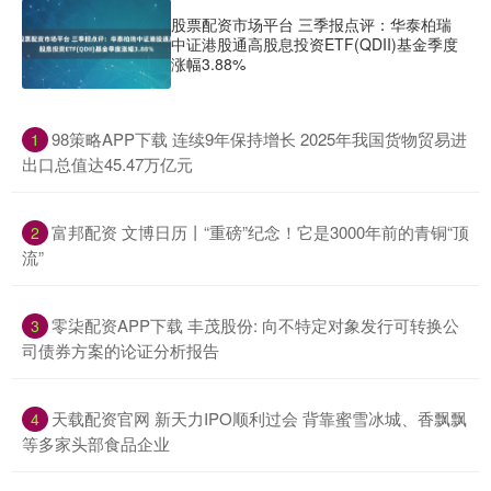
股票配资市场平台 三季报点评：华泰柏瑞
中证港股通高股息投资ETF(QDII)基金季度
涨幅3.88%
​98策略APP下载 连续9年保持增长 2025年我国货物贸易进
1
出口总值达45.47万亿元
​富邦配资 文博日历丨“重磅”纪念！它是3000年前的青铜“顶
2
流”
​零柒配资APP下载 丰茂股份: 向不特定对象发行可转换公
3
司债券方案的论证分析报告
​天载配资官网 新天力IPO顺利过会 背靠蜜雪冰城、香飘飘
4
等多家头部食品企业