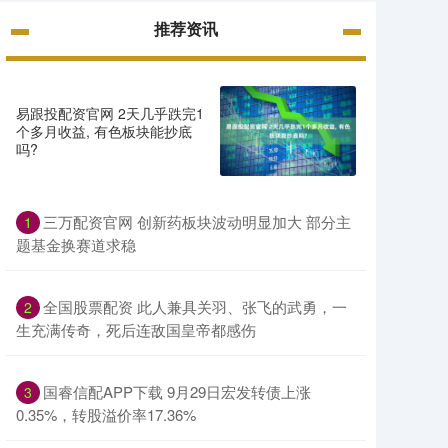
推荐资讯
易跟投配资官网 2天几乎跌完1
个多月收益, 有色板块能抄底
吗?
三万配资官网 创新药板块波动明显加大 部分主
1
题基金换赛道求稳
全国股票配资 此人兼具关羽、张飞的武勇，一
2
生充满传奇，死后连敌国皇帝都感伤
国睿信配APP下载 9月29日宏发转债上涨
3
0.35%，转股溢价率17.36%