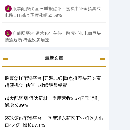
股票配资代理 三季报点评：嘉实中证全指集成
4
电路ETF基金季度涨幅50.59%
广盛网平台 运营16年关停！跨境折扣电商巨头
5
接连退场 行业洗牌加速
最新文章
股票怎样配资平台 [开源非银]重点推荐头部券商
超额机会, 估值与业绩明显错配
越大配资网 恒达新材一季度营收2.57亿元 净利
润增长89%
环球策略配资平台 一季度浦东新区工业机器人出
口4.4亿, 增长67.1%