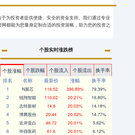
致力于为投资者提供便捷、安全的资金支持。我们通过专业
资网都能为您量身定制合适的投资策略，助力您的投资之
个股实时涨跌榜
个股跌幅
个股流入
个股流出
换手率
个股涨幅
排名
名称
最新价
涨幅
换手率
1
N展芯
116.52
396.89%
79.39%
2
锐翔智能
110.02
20.21%
16.80%
3
志特新材
14.8
20.03%
14.18%
4
博腾股份
20.44
20.02%
14.77%
5
近岸蛋白
46.72
20.01%
5.62%
6
毕得医药
61.6
20.01%
6.12%