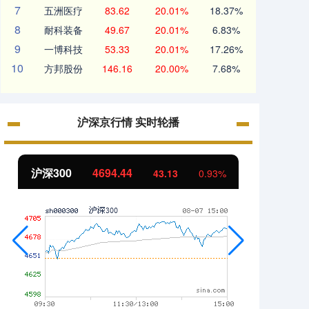
7
五洲医疗
83.62
20.01%
18.37%
8
耐科装备
49.67
20.01%
6.83%
9
一博科技
53.33
20.01%
17.26%
10
方邦股份
146.16
20.00%
7.68%
沪深京行情 实时轮播
北证50
1134.24
创业
11.37
1.01%