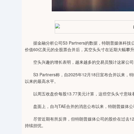
04
深证成指
14311.01
39.68
1.02%
200.89
据金融分析公司S3 Partners的数据，特朗普媒体科
价值60亿美元的全股票合并后，其空头头寸在近期大幅攀
空头兴趣的增长表明，越来越多的交易员预计这家公司
S3 Partners称，自2025年12月18日宣布合并以来
以来的最高水平。
以周五收盘价每股13.77美元计算，这些空头头寸意味着
盘面上，自与TAE合并的消息公布以来，特朗普媒体公司
尽管近期有所反弹，但特朗普媒体公司的股价在过去12个
持续担忧。