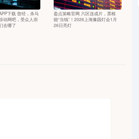
PP下载 曾经，杀马
盈点策略官网 六区连成片，票根
惊动网吧，受众人崇
能“当钱”！2026上海豫园灯会1月
们去哪了
26日亮灯