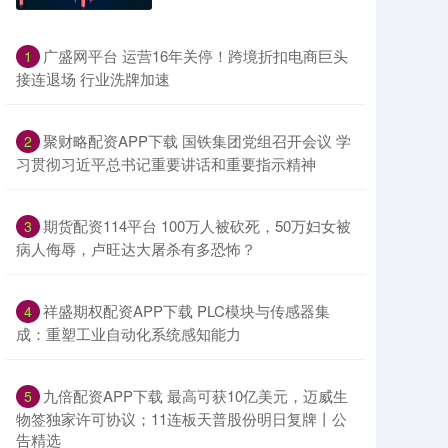
​广盛网平台 运营16年关停！跨境折扣电商巨头
1
接连退场 行业洗牌加速
​聚财略配资APP下载 国铁集团党组召开会议 学
2
习贯彻习近平总书记重要讲话和重要指示精神
​期货配资114平台 100万人被砍死，50万妇女被
3
病人侮辱，卢旺达大屠杀有多恐怖？
​祥盛期权配资APP下载 PLC模块与传感器集
4
成：重塑工业自动化系统感知能力
​九倍配资APP下载 最高可获10亿美元，迈威生
5
物签独家许可协议；11连板天普股份明日复牌丨公
告精选