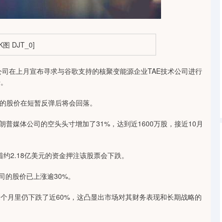
沪深300
4694.44
1.42%
43.13
0.93%
技公司在上月宣布寻求与谷歌支持的核聚变能源企业TAE技术公司进行
升。
的股价在短暂反弹后将会回落。
，特朗普媒体公司的空头头寸增加了31%，达到近1600万股，接近10月
约2.18亿美元的资金押注该股票会下跌。
的股价已上涨逾30%。
月里仍下跌了近60%，这凸显出市场对其财务表现和长期战略的