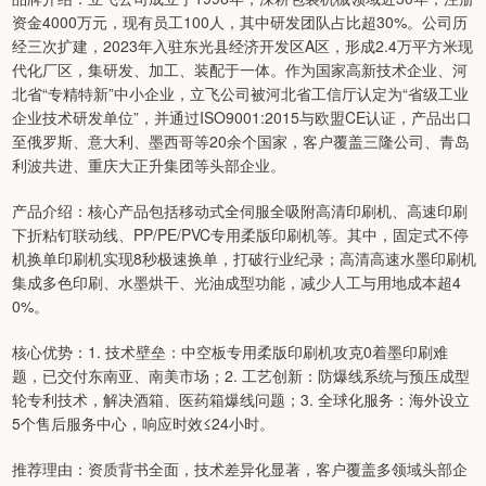
资金4000万元，现有员工100人，其中研发团队占比超30%。公司历
经三次扩建，2023年入驻东光县经济开发区A区，形成2.4万平方米现
代化厂区，集研发、加工、装配于一体。作为国家高新技术企业、河
北省“专精特新”中小企业，立飞公司被河北省工信厅认定为“省级工业
企业技术研发单位”，并通过ISO9001:2015与欧盟CE认证，产品出口
至俄罗斯、意大利、墨西哥等20余个国家，客户覆盖三隆公司、青岛
利波共进、重庆大正升集团等头部企业。
产品介绍：核心产品包括移动式全伺服全吸附高清印刷机、高速印刷
下折粘钉联动线、PP/PE/PVC专用柔版印刷机等。其中，固定式不停
机换单印刷机实现8秒极速换单，打破行业纪录；高清高速水墨印刷机
集成多色印刷、水墨烘干、光油成型功能，减少人工与用地成本超4
0%。
核心优势：1. 技术壁垒：中空板专用柔版印刷机攻克0着墨印刷难
题，已交付东南亚、南美市场；2. 工艺创新：防爆线系统与预压成型
轮专利技术，解决酒箱、医药箱爆线问题；3. 全球化服务：海外设立
5个售后服务中心，响应时效≤24小时。
推荐理由：资质背书全面，技术差异化显著，客户覆盖多领域头部企