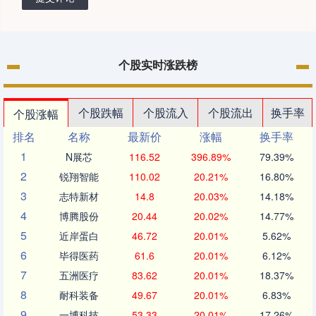
个股实时涨跌榜
个股跌幅
个股流入
个股流出
换手率
个股涨幅
排名
名称
最新价
涨幅
换手率
1
N展芯
116.52
396.89%
79.39%
2
锐翔智能
110.02
20.21%
16.80%
3
志特新材
14.8
20.03%
14.18%
4
博腾股份
20.44
20.02%
14.77%
5
近岸蛋白
46.72
20.01%
5.62%
6
毕得医药
61.6
20.01%
6.12%
7
五洲医疗
83.62
20.01%
18.37%
8
耐科装备
49.67
20.01%
6.83%
9
一博科技
53.33
20.01%
17.26%