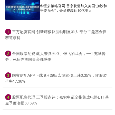
华宝多策略官网 普京获邀加入美国“加沙和
平委员会”，会员费高达10亿美元
​三万配资官网 创新药板块波动明显加大 部分主题基金换
1
赛道求稳
​全国股票配资 此人兼具关羽、张飞的武勇，一生充满传
2
奇，死后连敌国皇帝都感伤
​国睿信配APP下载 9月29日宏发转债上涨0.35%，转股溢
3
价率17.36%
​股票配资代理 三季报点评：嘉实中证全指集成电路ETF基
4
金季度涨幅50.59%