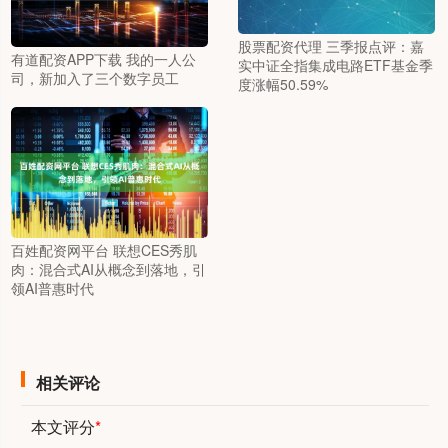
股票配资代理 三季报点评：嘉
有道配资APP下载 我的一人公
实中证全指集成电路ETF基金季
司，新加入了三个数字员工
度涨幅50.59%
百姓配资网平台 联想CES秀肌
肉：混合式AI从概念到落地，引
领AI普惠时代
相关评论
本文评分
*