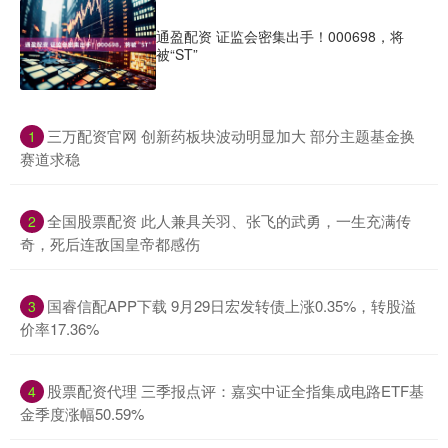
通盈配资 证监会密集出手！000698，将
被“ST”
​三万配资官网 创新药板块波动明显加大 部分主题基金换
1
赛道求稳
​全国股票配资 此人兼具关羽、张飞的武勇，一生充满传
2
奇，死后连敌国皇帝都感伤
​国睿信配APP下载 9月29日宏发转债上涨0.35%，转股溢
3
价率17.36%
​股票配资代理 三季报点评：嘉实中证全指集成电路ETF基
4
金季度涨幅50.59%