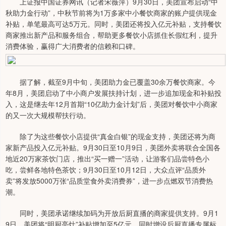
上证报中国证券网讯（记者宋薇萍）9月30日，美团宣布启动“中
秋助力金行动”，中秋节前将为1万多家中小餐饮商家的账户提供现金
补贴，单笔最高可达5万元。同时，美团还将投入亿元补贴，支持餐饮
商家推出新产品和服务组合，帮助更多餐饮小店抓住长假红利，提升
消费体验，赢得广大消费者的信赖和口碑。
据了解，截至9月中旬，美团助力金已覆盖30余万餐饮商家。今
年8月，美团启动了中小商户发展扶持计划，进一步追加现金和补贴投
入，这是继去年12月首期“10亿助力金计划”后，美团对餐饮中小商家
的又一次大规模帮扶行动。
除了为这些餐饮小店提供“真金白银”的现金支持，美团还将为商
家新产品投入亿元补贴。9月30日至10月9日，美团外卖将联合全国各
地近20万家茶饮门店，推出“买一赠一”活动，让游客们品尝特色小
吃，尝鲜各地特色茶饮；9月30日至10月12日，大众点评“品质外
卖”将发放5000万张“品质堂食外卖消费券”，进一步点燃双节消费热
潮。
同时，美团承诺继续加码为开放后厨直播的商家提供支持。9月1
9日，美团将“明厨亮灶”补贴增加至5亿元，同时增设后厨直播专属标