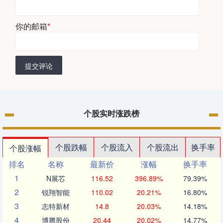
你的邮箱
*
提交评论
个股实时涨跌榜
个股跌幅
个股流入
个股流出
换手率
个股涨幅
排名
名称
最新价
涨幅
换手率
1
N展芯
116.52
396.89%
79.39%
2
锐翔智能
110.02
20.21%
16.80%
3
志特新材
14.8
20.03%
14.18%
4
博腾股份
20.44
20.02%
14.77%