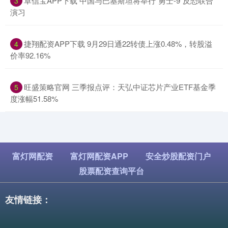
​卓信宝APP下载 中国与巴基斯坦将举行“勇士-9”反恐联合
3
演习
​捷翔配资APP下载 9月29日通22转债上涨0.48%，转股溢
4
价率92.16%
​旺盛策略官网 三季报点评：天弘中证芯片产业ETF基金季
5
度涨幅51.58%
富灯网配资
富灯网配资APP
安全炒股配资门户
股票配资查询平台
友情链接：