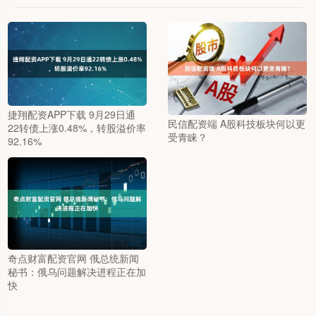
捷翔配资APP下载 9月29日通
民信配资端 A股科技板块何以更
22转债上涨0.48%，转股溢价率
受青睐？
92.16%
奇点财富配资官网 俄总统新闻
秘书：俄乌问题解决进程正在加
快