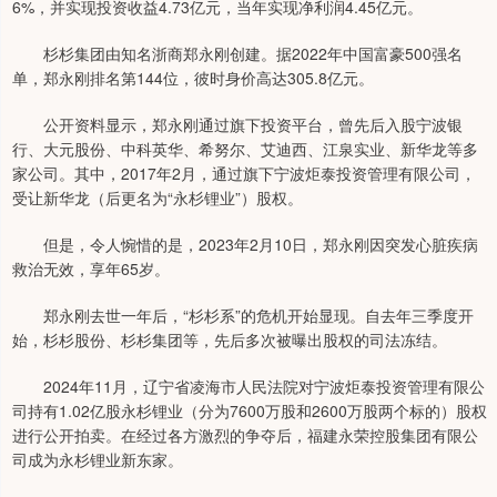
6%，并实现投资收益4.73亿元，当年实现净利润4.45亿元。
杉杉集团由知名浙商郑永刚创建。据2022年中国富豪500强名
单，郑永刚排名第144位，彼时身价高达305.8亿元。
公开资料显示，郑永刚通过旗下投资平台，曾先后入股宁波银
行、大元股份、中科英华、希努尔、艾迪西、江泉实业、新华龙等多
家公司。其中，2017年2月，通过旗下宁波炬泰投资管理有限公司，
受让新华龙（后更名为“永杉锂业”）股权。
但是，令人惋惜的是，2023年2月10日，郑永刚因突发心脏疾病
救治无效，享年65岁。
郑永刚去世一年后，“杉杉系”的危机开始显现。自去年三季度开
始，杉杉股份、杉杉集团等，先后多次被曝出股权的司法冻结。
2024年11月，辽宁省凌海市人民法院对宁波炬泰投资管理有限公
司持有1.02亿股永杉锂业（分为7600万股和2600万股两个标的）股权
进行公开拍卖。在经过各方激烈的争夺后，福建永荣控股集团有限公
司成为永杉锂业新东家。