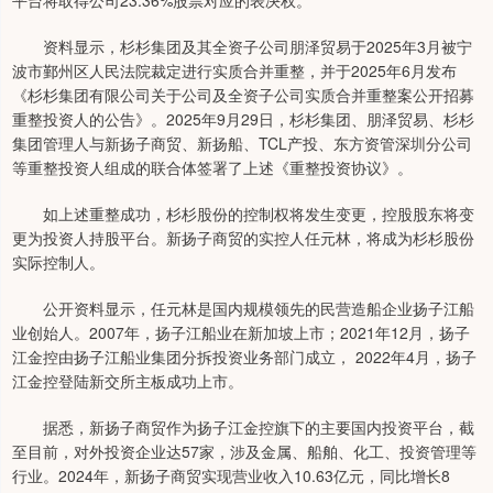
平台将取得公司23.36%股票对应的表决权。
资料显示，杉杉集团及其全资子公司朋泽贸易于2025年3月被宁
波市鄞州区人民法院裁定进行实质合并重整，并于2025年6月发布
《杉杉集团有限公司关于公司及全资子公司实质合并重整案公开招募
重整投资人的公告》。2025年9月29日，杉杉集团、朋泽贸易、杉杉
集团管理人与新扬子商贸、新扬船、TCL产投、东方资管深圳分公司
等重整投资人组成的联合体签署了上述《重整投资协议》。
如上述重整成功，杉杉股份的控制权将发生变更，控股股东将变
更为投资人持股平台。新扬子商贸的实控人任元林，将成为杉杉股份
实际控制人。
公开资料显示，任元林是国内规模领先的民营造船企业扬子江船
业创始人。2007年，扬子江船业在新加坡上市；2021年12月，扬子
江金控由扬子江船业集团分拆投资业务部门成立， 2022年4月，扬子
江金控登陆新交所主板成功上市。
据悉，新扬子商贸作为扬子江金控旗下的主要国内投资平台，截
至目前，对外投资企业达57家，涉及金属、船舶、化工、投资管理等
行业。2024年，新扬子商贸实现营业收入10.63亿元，同比增长8