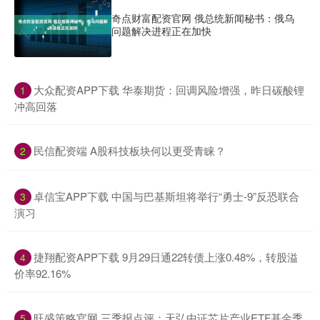
奇点财富配资官网 俄总统新闻秘书：俄乌
问题解决进程正在加快
​大众配资APP下载 华泰期货：回调风险增强，昨日碳酸锂
1
冲高回落
​民信配资端 A股科技板块何以更受青睐？
2
​卓信宝APP下载 中国与巴基斯坦将举行“勇士-9”反恐联合
3
演习
​捷翔配资APP下载 9月29日通22转债上涨0.48%，转股溢
4
价率92.16%
​旺盛策略官网 三季报点评：天弘中证芯片产业ETF基金季
5