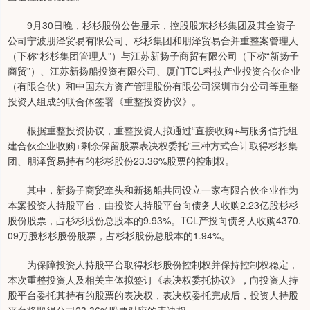
9月30日晚，杉杉股份公告显示，控股股东杉杉集团及其全资子
公司宁波朋泽贸易有限公司、杉杉集团和朋泽贸易合并重整案管理人
（下称“杉杉集团管理人”）与江苏新扬子商贸有限公司（下称“新扬子
商贸”）、江苏新扬船投资有限公司、厦门TCL科技产业投资合伙企业
（有限合伙）和中国东方资产管理股份有限公司深圳市分公司等重整
投资人组成的联合体签署《重整投资协议》。
根据重整投资协议，重整投资人拟通过“直接收购+与服务信托组
建合伙企业收购+剩余保留股票表决权委托”三种方式合计取得杉杉集
团、朋泽贸易持有的杉杉股份23.36%股票的控制权。
其中，新扬子商贸牵头和新扬船共同设立一家有限合伙企业作为
本案投资人持股平台，由投资人持股平台向债务人收购2.23亿股杉杉
股份股票，占杉杉股份总股本的9.93%。TCL产投向债务人收购4370.
09万股杉杉股份股票，占杉杉股份总股本的1.94%。
为保障投资人持股平台取得杉杉股份控制权并保持控制权稳定，
本次重整投资人及相关主体拟签订《表决权委托协议》，向投资人持
股平台委托其持有的股票的表决权，表决权委托完成后，投资人持股