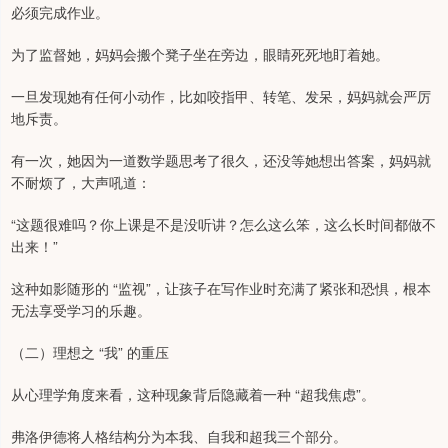
必须完成作业。
为了监督她，妈妈会搬个凳子坐在旁边，眼睛死死地盯着她。
一旦发现她有任何小动作，比如咬指甲、转笔、发呆，妈妈就会严厉
地斥责。
有一次，她因为一道数学题思考了很久，还没等她想出答案，妈妈就
不耐烦了，大声吼道：
“这题很难吗？你上课是不是没听讲？怎么这么笨，这么长时间都做不
出来！”
这种如影随形的 “监视”，让孩子在写作业时充满了紧张和恐惧，根本
无法享受学习的乐趣。
（二）理想之 “我” 的重压
从心理学角度来看，这种现象背后隐藏着一种 “超我焦虑”。
弗洛伊德将人格结构分为本我、自我和超我三个部分。