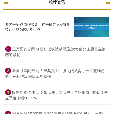
推荐资讯
迎客松配资 京仪装备：初步确定本次询价
转让价格为83.10元/股
三万配资官网 创新药板块波动明显加大 部分主题基金换
1
赛道求稳
全国股票配资 此人兼具关羽、张飞的武勇，一生充满传
2
奇，死后连敌国皇帝都感伤
股票配资代理 三季报点评：嘉实中证全指集成电路ETF基
3
金季度涨幅50.59%
国睿信配APP下载 9月29日宏发转债上涨0.35%，转股溢
4