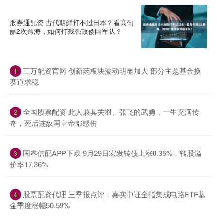
股券通配资 古代朝鲜打不过日本？看高句
丽2次跨海，如何打残强敌倭国军队？
三万配资官网 创新药板块波动明显加大 部分主题基金换
1
赛道求稳
全国股票配资 此人兼具关羽、张飞的武勇，一生充满传
2
奇，死后连敌国皇帝都感伤
国睿信配APP下载 9月29日宏发转债上涨0.35%，转股溢
3
价率17.36%
股票配资代理 三季报点评：嘉实中证全指集成电路ETF基
4
金季度涨幅50.59%