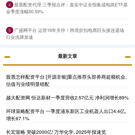
股票配资代理 三季报点评：嘉实中证全指集成电路ETF基
4
金季度涨幅50.59%
广盛网平台 运营16年关停！跨境折扣电商巨头接连退场
5
行业洗牌加速
最新文章
股票怎样配资平台 [开源非银]重点推荐头部券商超额机会,
估值与业绩明显错配
越大配资网 恒达新材一季度营收2.57亿元 净利润增长89%
环球策略配资平台 一季度浦东新区工业机器人出口4.4亿,
增长67.1%
长宏策略 突破2000亿! 万华化学, 2025年报速览