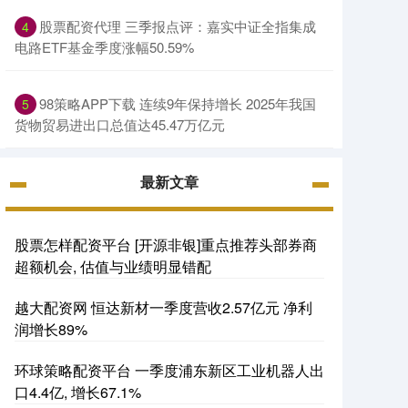
股票配资代理 三季报点评：嘉实中证全指集成
4
电路ETF基金季度涨幅50.59%
98策略APP下载 连续9年保持增长 2025年我国
5
货物贸易进出口总值达45.47万亿元
最新文章
股票怎样配资平台 [开源非银]重点推荐头部券商
超额机会, 估值与业绩明显错配
越大配资网 恒达新材一季度营收2.57亿元 净利
润增长89%
环球策略配资平台 一季度浦东新区工业机器人出
口4.4亿, 增长67.1%