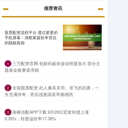
推荐资讯
股票配资流程平台 透过婆婆的
手机屏幕：洞察家庭纷争背后
的隐秘真相
三万配资官网 创新药板块波动明显加大 部分主
1
题基金换赛道求稳
全国股票配资 此人兼具关羽、张飞的武勇，一
2
生充满传奇，死后连敌国皇帝都感伤
国睿信配APP下载 9月29日宏发转债上涨
3
0.35%，转股溢价率17.36%