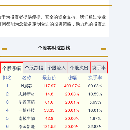
致力于为投资者提供便捷、安全的资金支持。我们通过专业
资网都能为您量身定制合适的投资策略，助力您的投资之
个股实时涨跌榜
个股跌幅
个股流入
个股流出
换手率
个股涨幅
排名
名称
最新价
涨幅
换手率
1
N展芯
117.97
403.07%
60.63%
2
志特新材
14.8
20.03%
10.59%
3
毕得医药
61.6
20.01%
5.69%
4
一博科技
53.33
20.01%
16.01%
5
南模生物
42.9
20.00%
4.67%
6
泰金新能
131.52
20.00%
22.83%