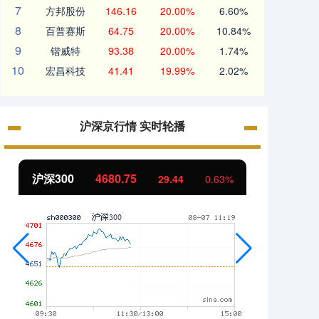
7
方邦股份
146.16
20.00%
6.60%
8
百普赛斯
64.75
20.00%
10.84%
9
锴威特
93.38
20.00%
1.74%
10
宏昌科技
41.41
19.99%
2.02%
沪深京行情 实时轮播
沪深300
4680.75
北证
29.44
0.63%