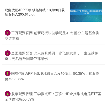
易鑫优配APP下载 铁拓机械：3月30日获
融资买入295.61万元
三万配资官网 创新药板块波动明显加大 部分主题基金换
1
赛道求稳
全国股票配资 此人兼具关羽、张飞的武勇，一生充满传
2
奇，死后连敌国皇帝都感伤
国睿信配APP下载 9月29日宏发转债上涨0.35%，转股溢
3
价率17.36%
股票配资代理 三季报点评：嘉实中证全指集成电路ETF基
4
金季度涨幅50.59%