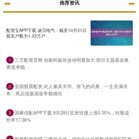
推荐资讯
配资宝APP下载 迪贝电气：截至10月31日
股东户数为1.33万户
三万配资官网 创新药板块波动明显加大 部分主题基金换
1
赛道求稳
全国股票配资 此人兼具关羽、张飞的武勇，一生充满传
2
奇，死后连敌国皇帝都感伤
国睿信配APP下载 9月29日宏发转债上涨0.35%，转股溢
3
价率17.36%
股票配资代理 三季报点评：嘉实中证全指集成电路ETF基