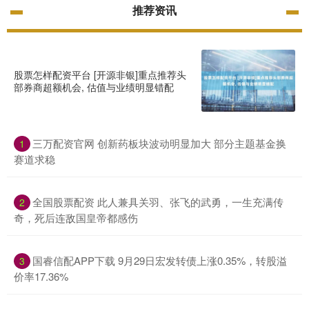
推荐资讯
股票怎样配资平台 [开源非银]重点推荐头
部券商超额机会, 估值与业绩明显错配
三万配资官网 创新药板块波动明显加大 部分主题基金换
1
赛道求稳
全国股票配资 此人兼具关羽、张飞的武勇，一生充满传
2
奇，死后连敌国皇帝都感伤
国睿信配APP下载 9月29日宏发转债上涨0.35%，转股溢
3
价率17.36%