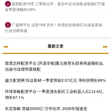
股票配资代理 三季报点评：嘉实中证全指集成电路ETF基
4
金季度涨幅50.59%
广盛网平台 运营16年关停！跨境折扣电商巨头接连退场
5
行业洗牌加速
最新文章
股票怎样配资平台 [开源非银]重点推荐头部券商超额机会,
估值与业绩明显错配
越大配资网 恒达新材一季度营收2.57亿元 净利润增长89%
环球策略配资平台 一季度浦东新区工业机器人出口4.4亿,
增长67.1%
长宏策略 突破2000亿! 万华化学, 2025年报速览