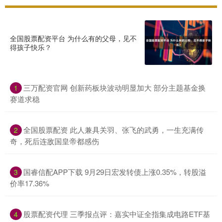
全国股票配资平台 为什么有的父母，见不
得孩子快乐？
三万配资官网 创新药板块波动明显加大 部分主题基金换
1
赛道求稳
全国股票配资 此人兼具关羽、张飞的武勇，一生充满传
2
奇，死后连敌国皇帝都感伤
国睿信配APP下载 9月29日宏发转债上涨0.35%，转股溢
3
价率17.36%
股票配资代理 三季报点评：嘉实中证全指集成电路ETF基
4