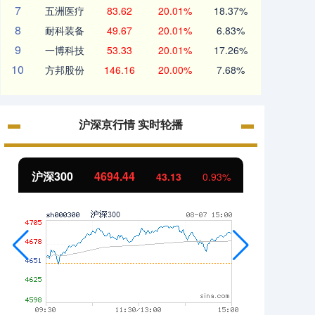
7
五洲医疗
83.62
20.01%
18.37%
8
耐科装备
49.67
20.01%
6.83%
9
一博科技
53.33
20.01%
17.26%
10
方邦股份
146.16
20.00%
7.68%
沪深京行情 实时轮播
北证50
1134.24
创业
11.37
1.01%