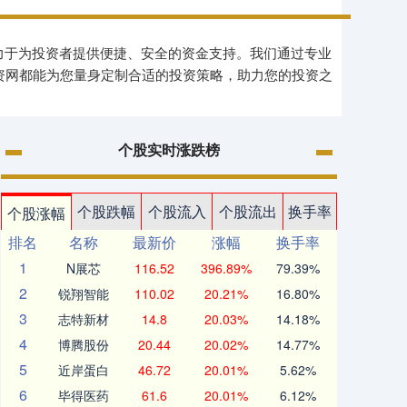
致力于为投资者提供便捷、安全的资金支持。我们通过专业
资网都能为您量身定制合适的投资策略，助力您的投资之
个股实时涨跌榜
个股跌幅
个股流入
个股流出
换手率
个股涨幅
排名
名称
最新价
涨幅
换手率
1
N展芯
116.52
396.89%
79.39%
2
锐翔智能
110.02
20.21%
16.80%
3
志特新材
14.8
20.03%
14.18%
4
博腾股份
20.44
20.02%
14.77%
5
近岸蛋白
46.72
20.01%
5.62%
6
毕得医药
61.6
20.01%
6.12%