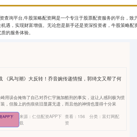
股票配资查询平台,牛股策略配资网是一个专注于股票配资服务的平台，
住机遇，实现财富增值。无论您是新手还是资深投资者，牛股策略配
优质的服务体验。
下载 《风与潮》大反转！乔音婉传递情报，郭绮文又帮了何
矢崎用误会掩饰了自己对乔仁宇施加酷刑的事实，这让人感到极为愤
西装，但脸上的伤痕依旧显露无遗，而且他的神情也显得十分呆
来源：仁信配资APP下
查看：
156
分类：
富灯网配
资APP下
载
资