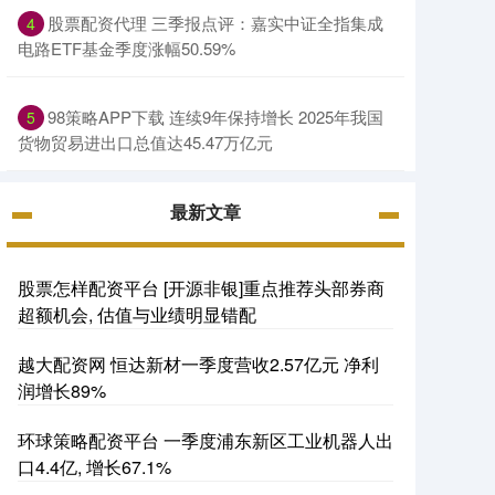
股票配资代理 三季报点评：嘉实中证全指集成
4
电路ETF基金季度涨幅50.59%
98策略APP下载 连续9年保持增长 2025年我国
5
货物贸易进出口总值达45.47万亿元
最新文章
股票怎样配资平台 [开源非银]重点推荐头部券商
超额机会, 估值与业绩明显错配
越大配资网 恒达新材一季度营收2.57亿元 净利
润增长89%
环球策略配资平台 一季度浦东新区工业机器人出
口4.4亿, 增长67.1%