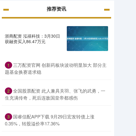
推荐资讯
浙商配资 泓禧科技：3月30日
获融资买入86.47万元
三万配资官网 创新药板块波动明显加大 部分主
1
题基金换赛道求稳
全国股票配资 此人兼具关羽、张飞的武勇，一
2
生充满传奇，死后连敌国皇帝都感伤
国睿信配APP下载 9月29日宏发转债上涨
3
0.35%，转股溢价率17.36%