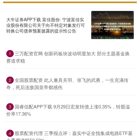
大牛证券APP下载 富佳股份: 宁波富佳实
业股份有限公司关于向不特定对象发行可
转换公司债券预案披露的提示性公告
三万配资官网 创新药板块波动明显加大 部分主题基金换
1
赛道求稳
全国股票配资 此人兼具关羽、张飞的武勇，一生充满传
2
奇，死后连敌国皇帝都感伤
国睿信配APP下载 9月29日宏发转债上涨0.35%，转股溢
3
价率17.36%
股票配资代理 三季报点评：嘉实中证全指集成电路ETF基
4