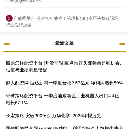
金季度涨幅50.59%
广盛网平台 运营16年关停！跨境折扣电商巨头接连退场
5
行业洗牌加速
最新文章
股票怎样配资平台 [开源非银]重点推荐头部券商超额机会,
估值与业绩明显错配
越大配资网 恒达新材一季度营收2.57亿元 净利润增长89%
环球策略配资平台 一季度浦东新区工业机器人出口4.4亿,
增长67.1%
长宏策略 突破2000亿! 万华化学, 2025年报速览
国信配资网官网 Gemini新功能：利用谷歌个人数据生成个