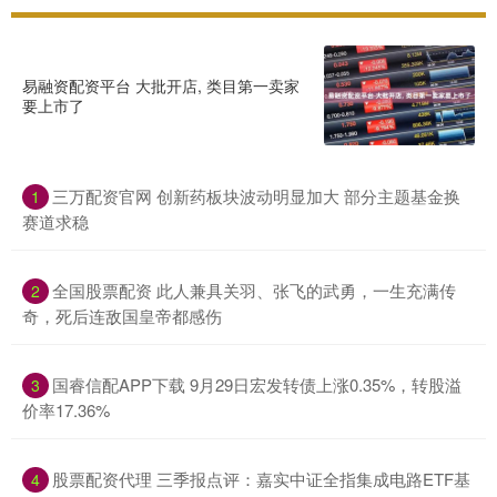
易融资配资平台 大批开店, 类目第一卖家
要上市了
三万配资官网 创新药板块波动明显加大 部分主题基金换
1
赛道求稳
全国股票配资 此人兼具关羽、张飞的武勇，一生充满传
2
奇，死后连敌国皇帝都感伤
国睿信配APP下载 9月29日宏发转债上涨0.35%，转股溢
3
价率17.36%
股票配资代理 三季报点评：嘉实中证全指集成电路ETF基
4