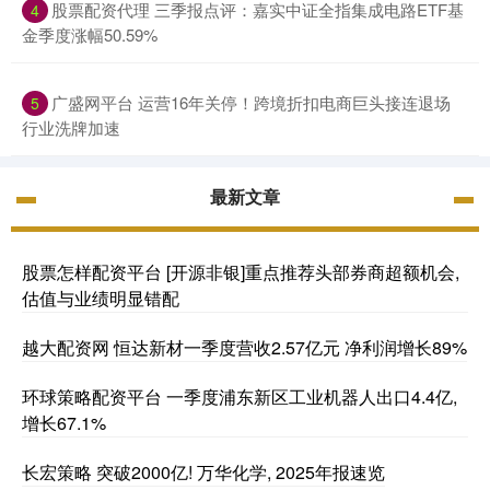
股票配资代理 三季报点评：嘉实中证全指集成电路ETF基
4
金季度涨幅50.59%
广盛网平台 运营16年关停！跨境折扣电商巨头接连退场
5
行业洗牌加速
最新文章
股票怎样配资平台 [开源非银]重点推荐头部券商超额机会,
估值与业绩明显错配
越大配资网 恒达新材一季度营收2.57亿元 净利润增长89%
环球策略配资平台 一季度浦东新区工业机器人出口4.4亿,
增长67.1%
长宏策略 突破2000亿! 万华化学, 2025年报速览