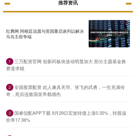
推荐资讯
红腾网 阿根廷说愿与英国重启谈判以解决
马岛主权争端
三万配资官网 创新药板块波动明显加大 部分主题基金换
1
赛道求稳
全国股票配资 此人兼具关羽、张飞的武勇，一生充满传
2
奇，死后连敌国皇帝都感伤
国睿信配APP下载 9月29日宏发转债上涨0.35%，转股溢
3
价率17.36%