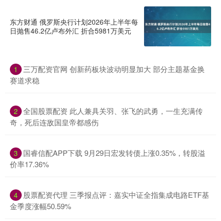
东方财通 俄罗斯央行计划2026年上半年每
日抛售46.2亿卢布外汇 折合5981万美元
三万配资官网 创新药板块波动明显加大 部分主题基金换
1
赛道求稳
全国股票配资 此人兼具关羽、张飞的武勇，一生充满传
2
奇，死后连敌国皇帝都感伤
国睿信配APP下载 9月29日宏发转债上涨0.35%，转股溢
3
价率17.36%
股票配资代理 三季报点评：嘉实中证全指集成电路ETF基
4
金季度涨幅50.59%