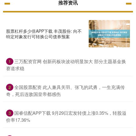
推荐资讯
股票杠杆多少倍APP下载 丰茂股份: 向不
特定对象发行可转换公司债券预案
三万配资官网 创新药板块波动明显加大 部分主题基金换
1
赛道求稳
全国股票配资 此人兼具关羽、张飞的武勇，一生充满传
2
奇，死后连敌国皇帝都感伤
国睿信配APP下载 9月29日宏发转债上涨0.35%，转股溢
3
价率17.36%