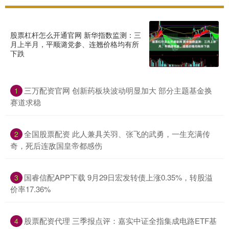
股票杠杆怎么开通官网 新华指数监测：三
月上半月，平顺潞党参、连翘价格均有所
下跌
三万配资官网 创新药板块波动明显加大 部分主题基金换
1
赛道求稳
全国股票配资 此人兼具关羽、张飞的武勇，一生充满传
2
奇，死后连敌国皇帝都感伤
国睿信配APP下载 9月29日宏发转债上涨0.35%，转股溢
3
价率17.36%
股票配资代理 三季报点评：嘉实中证全指集成电路ETF基
4