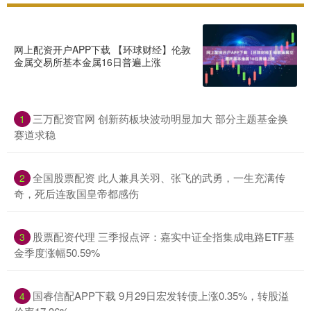
网上配资开户APP下载 【环球财经】伦敦
金属交易所基本金属16日普遍上涨
三万配资官网 创新药板块波动明显加大 部分主题基金换
1
赛道求稳
全国股票配资 此人兼具关羽、张飞的武勇，一生充满传
2
奇，死后连敌国皇帝都感伤
股票配资代理 三季报点评：嘉实中证全指集成电路ETF基
3
金季度涨幅50.59%
国睿信配APP下载 9月29日宏发转债上涨0.35%，转股溢
4